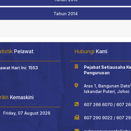
Tahun 2014
tistik
Pelawat
Hubungi
Kami

Pejabat Setiausaha K
awat Hari Ini: 1553
Pengurusan

Aras 1, Bangunan Dato
Iskandar Puteri, Johor.
rikh
Kemaskini

607 266 6070 / 607 26
Friday, 07 August 2026

607 290 9022 / 607 2
