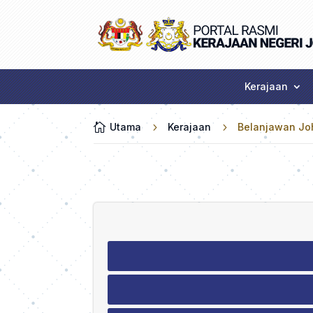
Kerajaan

Utama
5
Kerajaan
5
Belanjawan Jo