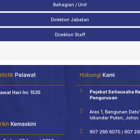
Bahagian / Unit
Direktori Jabatan
Direktori Staff
tistik
Pelawat
Hubungi
Kami

Pejabat Setiausaha K
awat Hari Ini: 1535
Pengurusan

Aras 1, Bangunan Dato
Iskandar Puteri, Johor.
rikh
Kemaskini

607 266 6070 / 607 26