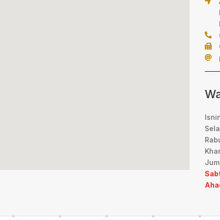




Wa
Isni
Sel
Rab
Kha
Jum
Sab
Aha