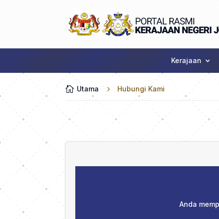
Kerajaan

Utama
5
Hubungi Kami
Anda mempu