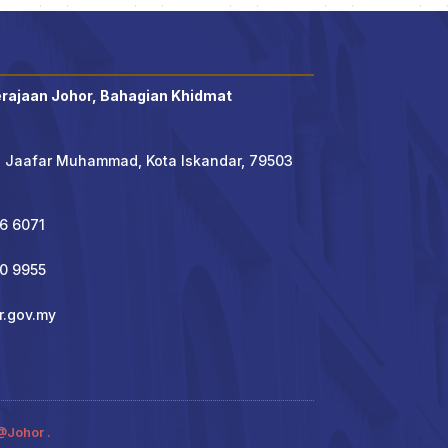
erajaan Johor, Bahagian Khidmat
' Jaafar Muhammad, Kota Iskandar, 79503
6 6071
90 9955
r.gov.my
@Johor
.