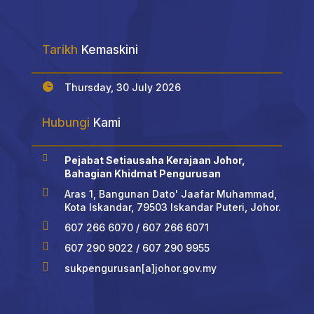
Tarikh
Kemaskini

Thursday, 30 July 2026
Hubungi
Kami

Pejabat Setiausaha Kerajaan Johor,
Bahagian Khidmat Pengurusan

Aras 1, Bangunan Dato' Jaafar Muhammad,
Kota Iskandar, 79503 Iskandar Puteri, Johor.

607 266 6070 / 607 266 6071

607 290 9022 / 607 290 9955

sukpengurusan[a]johor.gov.my