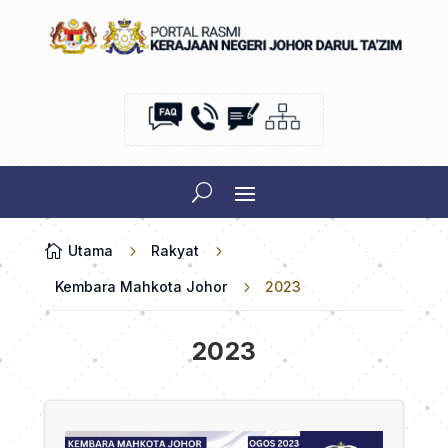

Utama
5
Rakyat
5
Kembara Mahkota Johor
5
2023
2023