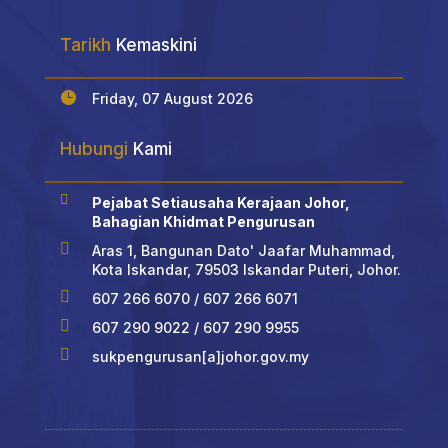
Tarikh
Kemaskini

Friday, 07 August 2026
Hubungi
Kami

Pejabat Setiausaha Kerajaan Johor,
Bahagian Khidmat Pengurusan

Aras 1, Bangunan Dato' Jaafar Muhammad,
Kota Iskandar, 79503 Iskandar Puteri, Johor.

607 266 6070 / 607 266 6071

607 290 9022 / 607 290 9955

sukpengurusan[a]johor.gov.my