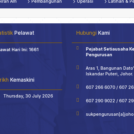
iran Am
5
Pembangunan
5
Operasi
5
Latihan & P
tistik
Pelawat
Hubungi
Kami

Pejabat Setiausaha K
awat Hari Ini: 1661
Pengurusan

Aras 1, Bangunan Dato
Iskandar Puteri, Johor.
rikh
Kemaskini

607 266 6070 / 607 26
Thursday, 30 July 2026

607 290 9022 / 607 2

sukpengurusan[a]joho