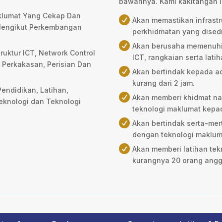
bawahnya. Kami kakitangan I
klumat Yang Cekap Dan

Akan memastikan infrastru
Mengikut Perkembangan
perkhidmatan yang disedi

Akan berusaha memenuhi
uktur ICT, Network Control
ICT, rangkaian serta lat
 Perkakasan, Perisian Dan

Akan bertindak kepada 
kurang dari 2 jam.
endidikan, Latihan,

Akan memberi khidmat na
eknologi dan Teknologi
teknologi maklumat kepa

Akan bertindak serta-mer
dengan teknologi maklum

Akan memberi latihan te
kurangnya 20 orang angg