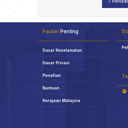
5
Pentadb
Pautan
Penting
Sta
Pel
Dasar Keselamatan
Dasar Privasi
Penafian
Ta
Bantuan

Kerajaan Malaysia