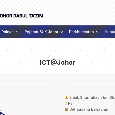
Rakyat
Pejabat SUK Johor
Perkhidmatan
Hubun
ICT@Johor
Encik Sharifulizan bin S

PSI

Setiausaha Bahagian
