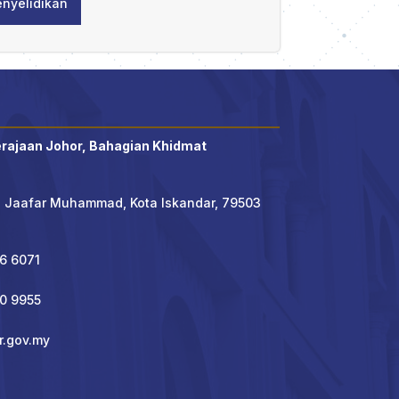
enyelidikan
erajaan Johor, Bahagian Khidmat
' Jaafar Muhammad, Kota Iskandar, 79503
6 6071
90 9955
r.gov.my