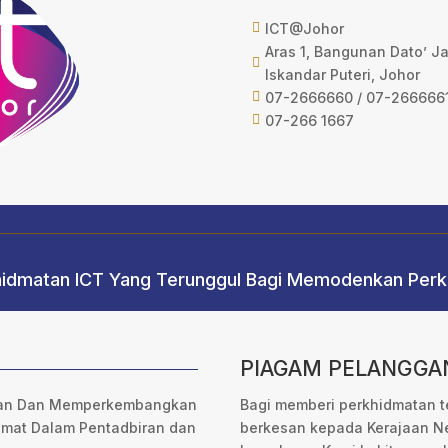
ICT@Johor

Aras 1, Bangunan Dato’ J

Iskandar Puteri, Johor
07-2666660 / 07-266666

07-266 1667

khidmatan ICT Yang Terunggul Bagi Memodenkan Per
PIAGAM PELANGGA
kan Dan Memperkembangkan
Bagi memberi perkhidmatan t
mat Dalam Pentadbiran dan
berkesan kepada Kerajaan Ne