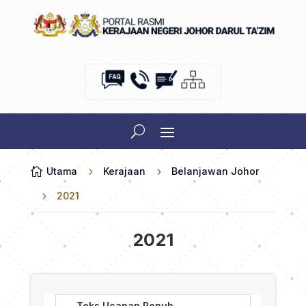

Utama
5
Kerajaan
5
Belanjawan Johor
5
2021
2021
Teks Ucapan Penuh